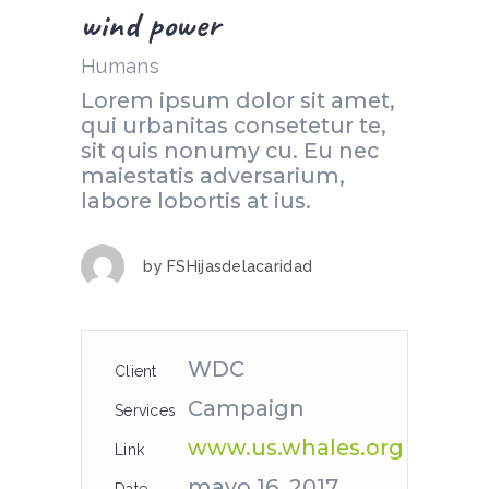
wind power
Humans
Lorem ipsum dolor sit amet,
qui urbanitas consetetur te,
sit quis nonumy cu. Eu nec
maiestatis adversarium,
labore lobortis at ius.
by
FSHijasdelacaridad
WDC
Client
Campaign
Services
www.us.whales.org
Link
mayo 16, 2017