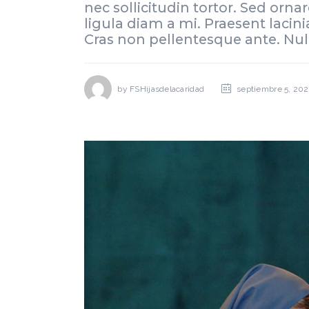
nec sollicitudin tortor. Sed orn
ligula diam a mi. Praesent lacini
Cras non pellentesque ante. Nul
by
FSHijasdelacaridad
septiembre 5, 202