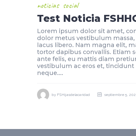
noticias
social
Test Noticia FSHH
Lorem ipsum dolor sit amet, cons
dolor metus vestibulum massa, i
lacus libero. Nam magna elit, mat
tortor dapibus convallis. Etiam s
ante felis, eu mattis diam preti
vestibulum ac eros et, tincidunt
neque....
by
FSHijasdelacaridad
septiembre 5, 202