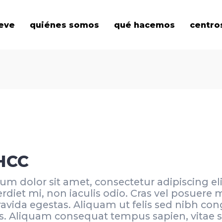
eve
quiénes somos
qué hacemos
centro
HHCC
sum dolor sit amet, consectetur adipiscing e
iet mi, non iaculis odio. Cras vel posuere 
ravida egestas. Aliquam ut felis sed nibh con
cus. Aliquam consequat tempus sapien, vitae 