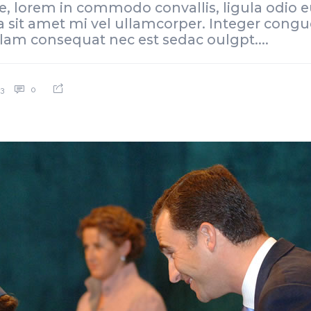
are, lorem in commodo convallis, ligula odio
a sit amet mi vel ullamcorper. Integer congue
lam consequat nec est sedac oulgpt....
3
0