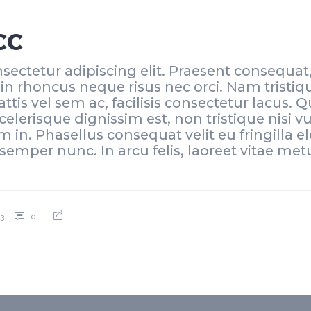
CC
ectetur adipiscing elit. Praesent consequat,
n rhoncus neque risus nec orci. Nam tristiqu
tis vel sem ac, facilisis consectetur lacus. 
celerisque dignissim est, non tristique nisi v
um in. Phasellus consequat velit eu fringill
 semper nunc. In arcu felis, laoreet vitae me
3
0