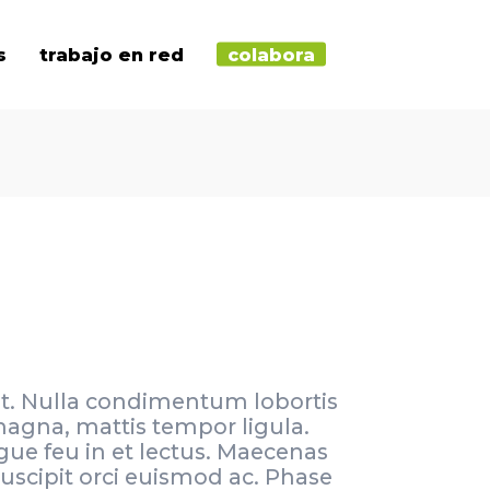
s
trabajo en red
colabora
lit. Nulla condimentum lobortis
magna, mattis tempor ligula.
gue feu in et lectus. Maecenas
suscipit orci euismod ac. Phase