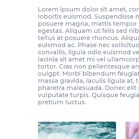
Lorem ipsum dolor sit amet, con
lobortis euismod. Suspendisse no
posuere magna, mattis tempor li
egestas. Aliquam ut felis sed nib
tellus at posuere rhoncus. Aliq
euismod ac. Phase nec sollicitu
convallis, ligula odio euismod v
lacinia sit amet mi vel ullamcor
tortor. Cras non pellentesque a
oulgpt. Morbi bibendum feugiat u
massa gravida, iaculis ligula at, 
pharetra malesuada. Donec elit 
vulputate turpis. Quisque feugia
pretium luctus.