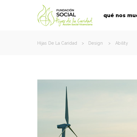
qué nos mu
Hijas De La Caridad
>
Design
>
Ability