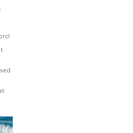
m
orci
t
 sed
at