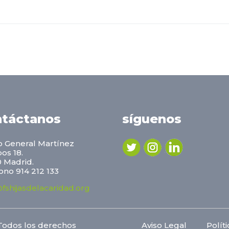
ntáctanos
síguenos
 General Martínez
os 18.
 Madrid.
ono 914 212 133
fshijasdelacaridad.org
Todos los derechos
Aviso Legal
Polít