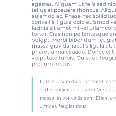
egestas. Aliquam ut felis sed nib
tellus at posuere rhoncus. Aliq
euismod ac. Phase nec sollicitu
convallis, ligula odio euismod v
lacinia sit amet mi vel ullamcor
tortor. Cras non pellentesque a
oulgpt. Morbi bibendum feugiat u
massa gravida, iaculis ligula at, 
pharetra malesuada. Donec elit 
vulputate turpis. Quisque feugia
pretium luctus.
Lorem ipsum dolor sit amet, cons
tortor sollicitudin auctor. Vestib
massa, in convallis sem. Etiam er
ultrices feugiat risus.