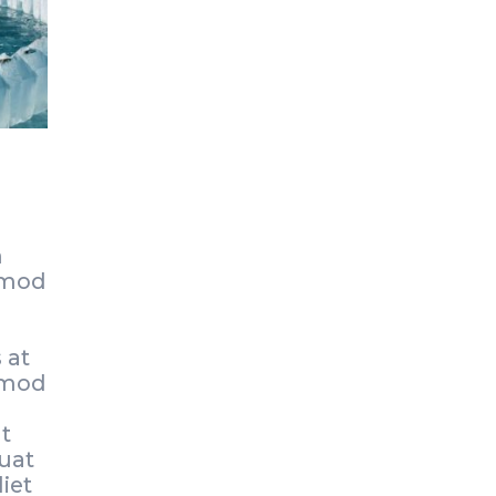
m
ismod
 at
smod
t
uat
iet