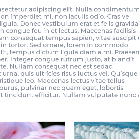
sectetur adipiscing elit. Nulla condimentu
n imperdiet mi, non iaculis odio. Cras vel
gula. Donec vestibulum erat et felis gravida
h congue feu in et lectus. Maecenas facilisis
uam consequat tempus sapien, vitae suscipit 
din tortor. Sed ornare, lorem in commodo
elit, tempus dictum ligula diam a mi. Praesen
per. Integer congue rutrum justo, at blandit
nte. Nullam consequat nec est sedac
rna, quis ultricies risus luctus vel. Quisque
tristique leo. Maecenas lectus vitae tellus
purus, pulvinar nec quam eget, lobortis
t tincidunt efficitur. Nullam vulputate nunc 