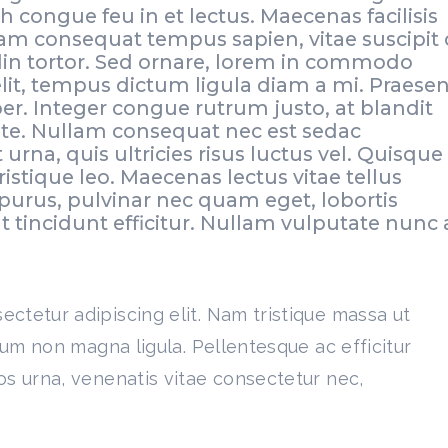
h congue feu in et lectus. Maecenas facilisis
uam consequat tempus sapien, vitae suscipit 
din tortor. Sed ornare, lorem in commodo
elit, tempus dictum ligula diam a mi. Praesen
per. Integer congue rutrum justo, at blandit
nte. Nullam consequat nec est sedac
rna, quis ultricies risus luctus vel. Quisque
tristique leo. Maecenas lectus vitae tellus
purus, pulvinar nec quam eget, lobortis
t tincidunt efficitur. Nullam vulputate nunc 
ectetur adipiscing elit. Nam tristique massa ut
ulum non magna ligula. Pellentesque ac efficitur
os urna, venenatis vitae consectetur nec,