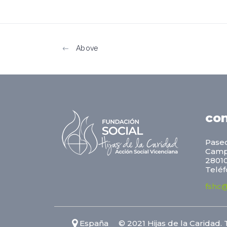
Above
co
Paseo
Camp
28010
Teléf
fshc@
España © 2021 Hijas de la Caridad. 