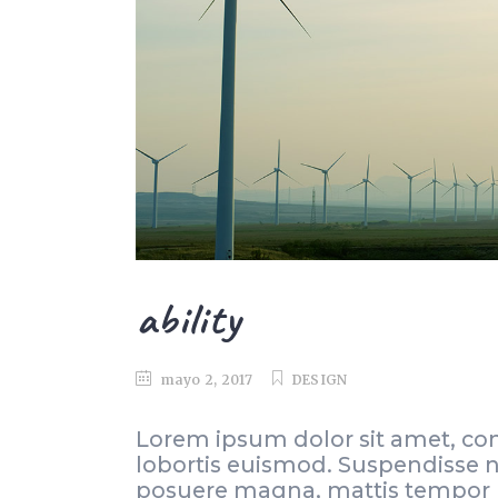
ability
mayo 2, 2017
DESIGN
Lorem ipsum dolor sit amet, con
lobortis euismod. Suspendisse no
posuere magna, mattis tempor li