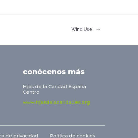
Wind Use
conócenos más
Hijas de la Caridad España
Centro
www.hijasdelacaridadec.org
ica de privacidad
Política de cookies