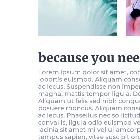
because you need
Lorem ipsum dolor sit amet, con
lobortis euismod. Aliquam conse
ac lecus. Suspendisse non imperd
magna, mattis tempor ligula. Don
Aliquam ut felis sed nibh congue 
posuere rhoncus. Aliquam conse
ac lecus. Phasellus nec sollicit
convallis, ligula odio euismod v
lacinia sit amet mi vel ullamco
tempus sapien, vitae suscipit o