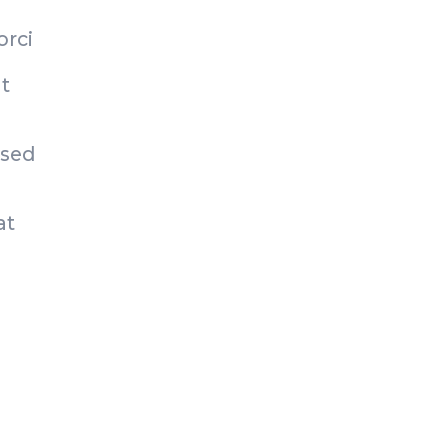
orci
t
 sed
at