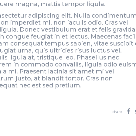
osuere magna, mattis tempor ligula.
sectetur adipiscing elit. Nulla condimentu
n imperdiet mi, non iaculis odio. Cras vel
gula. Donec vestibulum erat et felis gravida
h congue feugiat in et lectus. Maecenas facili
uam consequat tempus sapien, vitae suscipit 
at urna, quis ultricies risus luctus vel.
s ligula at, tristique leo. Phasellus nec
 lorem in commodo convallis, ligula odio eui
 a mi. Praesent lacinia sit amet mi vel
um justo, at blandit tortor. Cras non
equat nec est sed pretium.
share