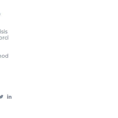
m
sis
orci
smod