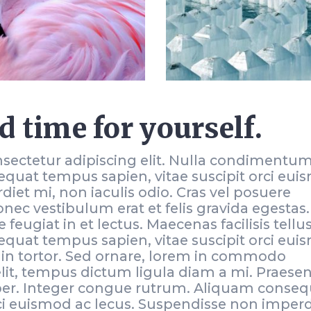
 time for yourself.
sectetur adipiscing elit. Nulla condimentu
quat tempus sapien, vitae suscipit orci eu
iet mi, non iaculis odio. Cras vel posuere
ec vestibulum erat et felis gravida egestas.
feugiat in et lectus. Maecenas facilisis tellus
quat tempus sapien, vitae suscipit orci eui
udin tortor. Sed ornare, lorem in commodo
elit, tempus dictum ligula diam a mi. Praesen
rper. Integer congue rutrum. Aliquam conseq
rci euismod ac lecus. Suspendisse non imperd