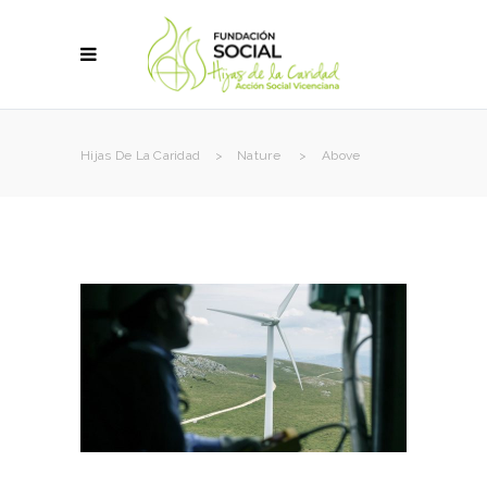
Hijas De La Caridad
>
Nature
>
Above