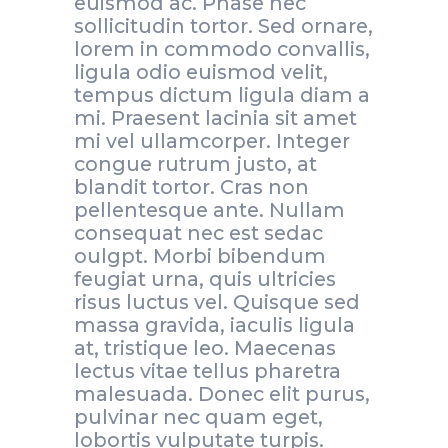
euismod ac. Phase nec
sollicitudin tortor. Sed ornare,
lorem in commodo convallis,
ligula odio euismod velit,
tempus dictum ligula diam a
mi. Praesent lacinia sit amet
mi vel ullamcorper. Integer
congue rutrum justo, at
blandit tortor. Cras non
pellentesque ante. Nullam
consequat nec est sedac
oulgpt. Morbi bibendum
feugiat urna, quis ultricies
risus luctus vel. Quisque sed
massa gravida, iaculis ligula
at, tristique leo. Maecenas
lectus vitae tellus pharetra
malesuada. Donec elit purus,
pulvinar nec quam eget,
lobortis vulputate turpis.