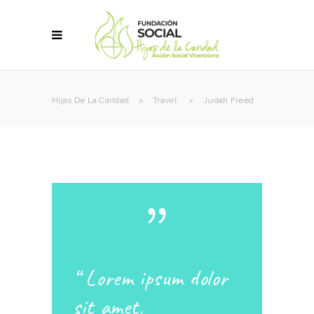
Hijas De La Caridad
>
Travel
>
Judah Freed
“
Lorem ipsum dolor
sit amet,